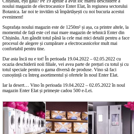
Chișinău, ești gata? Pe 19 aprilie a avut loc marea deschidere a
noului magazin de electrocasnice Enter Elat, în regiunea sectorului
Botanica. Iar noi te invităm să împărtășești cu noi bucuria acestui
eveniment!
Suprafața noului magazin este de 1250m² și așa, ca printre altele, la
momentul de față este cel mai mare magazin de tehnică Enter din
Chișinău. Am gândit totul până la cele mai mici detalii pentru a face
procesul de alegere și cumpărare a electrocasnicelor mult mai
confortabil pentru tine.
Dar asta încă nu e tot! În perioada 19.04.2022 – 02.05.2022 cu
ocazia deschiderii noii filiale, vei avea parte de prețuri cu totul și cu
totul speciale pentru o gama diversă de produse. Vino să faci
cunoștință cu întreg asortimentul și ofertele în noul Enter Elat.
Iar la desert… Vino în perioada 19.04.2022 – 02.05.2022 în noul
magazin Enter Elat și primește cadou 500 e-Lei.