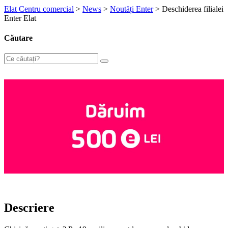
Elat Centru comercial
>
News
>
Noutăți Enter
>
Deschiderea filialei
Enter Elat
Căutare
Descriere