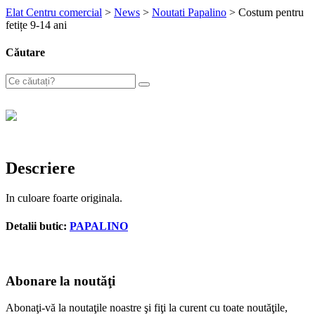
Elat Centru comercial
>
News
>
Noutati Papalino
>
Costum pentru
fetițe 9-14 ani
Căutare
Descriere
In culoare foarte originala.
Detalii butic:
PAPALINO
Abonare la noutăţi
Abonaţi-vă la noutaţile noastre şi fiţi la curent cu toate noutăţile,