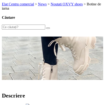
Elat Centru comercial
>
News
>
Noutati OXVY shoes
>
Botine de
iarna
Căutare
Descriere