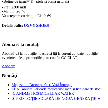
•Botine de iarna
– piele și blană naturală
•Preț: 2300 mdl
•Marimi: 36-40
Va asteptam cu drag in Elat b.69
Detalii butic:
OXVY SHOES
Abonare la noutăţi
Abonaţi-vă la noutaţile noastre şi fiţi la curent cu toate noutăţile,
evenimentele şi promoţiile petrecute în CC ELAT
Abonare
Noutăţi
Megasun – Bronz perfect. Vară Întreagă
ELAT anunță Perioada reducerilor mari și lichidare de stoc!
💦 ANDMETICS MICELLAR WATER
☀️ PROTECȚIE SOLARĂ DE NOUĂ GENERAȚIE ☀️