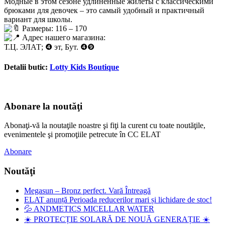
Модные в этом сезоне удлиненные жилеты с классическими
брюками для девочек – это самый удобный и практичный
вариант для школы.
Размеры: 116 – 170
Адрес нашего магазина:
Т.Ц. ЭЛАТ; ❹ эт, Бут. ❹❾
Detalii butic:
Lotty Kids Boutique
Abonare la noutăţi
Abonaţi-vă la noutaţile noastre şi fiţi la curent cu toate noutăţile,
evenimentele şi promoţiile petrecute în CC ELAT
Abonare
Noutăţi
Megasun – Bronz perfect. Vară Întreagă
ELAT anunță Perioada reducerilor mari și lichidare de stoc!
💦 ANDMETICS MICELLAR WATER
☀️ PROTECȚIE SOLARĂ DE NOUĂ GENERAȚIE ☀️