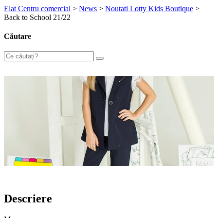
Elat Centru comercial
>
News
>
Noutati Lotty Kids Boutique
>
Back to School 21/22
Căutare
Descriere