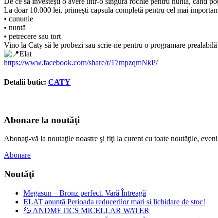
De ce să investești o avere într-o singură rochie pentru nuntă, când po
La doar 10.000 lei, primești capsula completă pentru cel mai important
• cununie
• nuntă
• petrecere sau tort
Vino la Caty să le probezi sau scrie-ne pentru o programare prealabilă
Elat
https://www.facebook.com/share/r/17mpzqmNkP/
Detalii butic:
CATY
Abonare la noutăţi
Abonaţi-vă la noutaţile noastre şi fiţi la curent cu toate noutăţile, e
Abonare
Noutăţi
Megasun – Bronz perfect. Vară Întreagă
ELAT anunță Perioada reducerilor mari și lichidare de stoc!
💦 ANDMETICS MICELLAR WATER