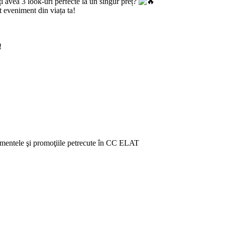
ți avea 3 look-uri perfecte la un singur preț?
 eveniment din viața ta!
!
venimentele şi promoţiile petrecute în CC ELAT