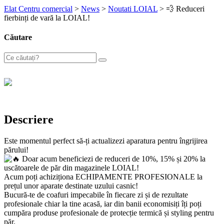
Elat Centru comercial
>
News
>
Noutati LOIAL
>
💨 Reduceri
fierbinți de vară la LOIAL!
Căutare
Descriere
Este momentul perfect să-ți actualizezi aparatura pentru îngrijirea
părului!
Doar acum beneficiezi de reduceri de 10%, 15% și 20% la
uscătoarele de păr din magazinele LOIAL!
Acum poți achiziționa ECHIPAMENTE PROFESIONALE la
prețul unor aparate destinate uzului casnic!
Bucură-te de coafuri impecabile în fiecare zi și de rezultate
profesionale chiar la tine acasă, iar din banii economisiți îți poți
cumpăra produse profesionale de protecție termică și styling pentru
păr.