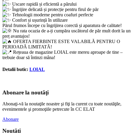
Uscare rapidă și eficientă a părului
Îngrijire delicată și protecție pentru firul de păr
Tehnologii moderne pentru coafuri perfecte
Confort și ușurință în utilizare
Părul frumos începe cu îngrijirea corectă și aparatura de calitate!
Nu rata ocazia de a-ți cumpăra uscătorul de păr mult dorit la un
preț avantajos!
OFERTA FIERBINTE ESTE VALABILĂ PENTRU O
PERIOADĂ LIMITATĂ!
Rețeaua de magazine LOIAL este mereu aproape de tine –
trebuie doar să întinzi mâna!
Detalii butic:
LOIAL
Abonare la noutăţi
Abonaţi-vă la noutaţile noastre şi fiţi la curent cu toate noutăţile,
evenimentele şi promoţiile petrecute în CC ELAT
Abonare
Noutăţi