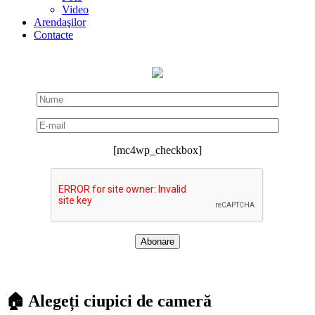
Video
Arendaşilor
Contacte
[mc4wp_checkbox]
🏠 Alegeți ciupici de cameră