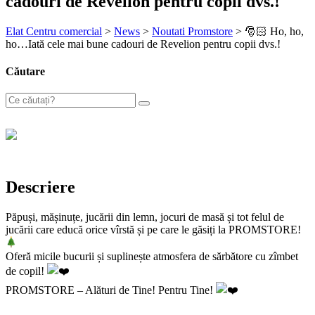
cadouri de Revelion pentru copii dvs.!
Elat Centru comercial
>
News
>
Noutati Promstore
>
🎅🏻 Ho, ho,
ho…Iată cele mai bune cadouri de Revelion pentru copii dvs.!
Căutare
Descriere
Păpuși, mășinuțe, jucării din lemn, jocuri de masă și tot felul de
jucării care educă orice vîrstă și pe care le găsiți la PROMSTORE!
Oferă micile bucurii și suplinește atmosfera de sărbătore cu zîmbet
de copil!
PROMSTORE – Alături de Tine! Pentru Tine!