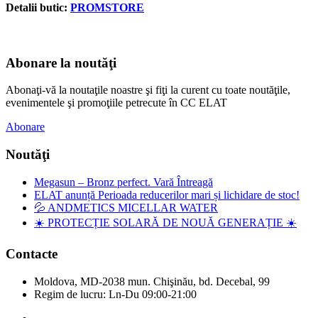
Detalii butic:
PROMSTORE
Abonare la noutăţi
Abonaţi-vă la noutaţile noastre şi fiţi la curent cu toate noutăţile,
evenimentele şi promoţiile petrecute în CC ELAT
Abonare
Noutăţi
Megasun – Bronz perfect. Vară Întreagă
ELAT anunță Perioada reducerilor mari și lichidare de stoc!
💦 ANDMETICS MICELLAR WATER
☀️ PROTECȚIE SOLARĂ DE NOUĂ GENERAȚIE ☀️
Contacte
Moldova, MD-2038 mun. Chişinău, bd. Decebal, 99
Regim de lucru: Ln-Du 09:00-21:00