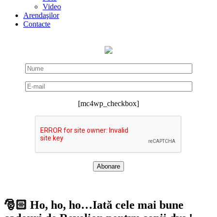
Video
Arendaşilor
Contacte
[mc4wp_checkbox]
🎅🏻 Ho, ho, ho…Iată cele mai bune