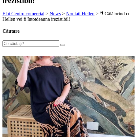
irezistibil!
Elat Centru comercial
>
News
>
Noutati Hellen
>
🌴Călătorind cu
Hellen vei fi întotdeauna irezistibil!
Căutare