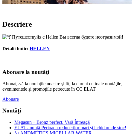
Descriere
Путешествуйя с Hellen Вы всегда будете неотразимой!
Detalii butic:
HELLEN
Abonare la noutăţi
Abonaţi-vă la noutaţile noastre şi fiţi la curent cu toate noutăţile,
evenimentele şi promoţiile petrecute în CC ELAT
Abonare
Noutăţi
Megasun – Bronz perfect. Vară Întreagă
ELAT anunță Perioada reducerilor mari și lichidare de stoc!
💦 ANDMETICS MICELLAR WATER