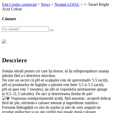
Elat Centru comercial
>
News
>
Noutati LOIAL
>
✨ Tassel Bright
Acid Colour
Căutare
Descriere
Soluția ideală pentru cei care își doresc să își reîmprospăteze nuanța
părului fără a-i deteriora structura.
Nu este un secret că pH-ul scalpului este de aproximativ 5,5 (acid),
pH-ul produselor de îngrijire a părului este între 3,5 și 5,5 (acid),
pH-ul apei este 7 (neutru), iar pH-ul vopselelor permanente ajunge
la 9,5–11,5 (alcalin). De aici și deteriorarea firului de păr!
Vopseaua semipermanentă acidă, fără amoniac, acoperă delicat
firul de păr, oferindu-i culoare intensă și ingrediente nutritive.
Formula îmbogățită cu ulei de jojoba și ulei de orez asigură un
rezultat strălucitor și un păr vizibil mai moale după colorare.