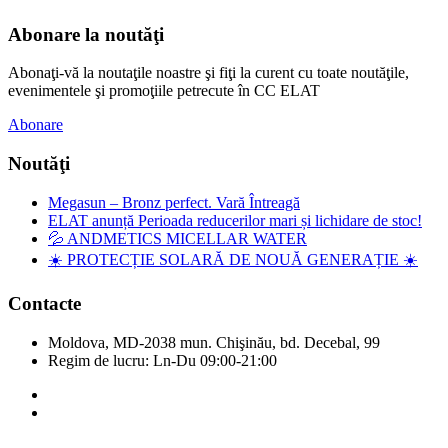
Abonare la noutăţi
Abonaţi-vă la noutaţile noastre şi fiţi la curent cu toate noutăţile,
evenimentele şi promoţiile petrecute în CC ELAT
Abonare
Noutăţi
Megasun – Bronz perfect. Vară Întreagă
ELAT anunță Perioada reducerilor mari și lichidare de stoc!
💦 ANDMETICS MICELLAR WATER
☀️ PROTECȚIE SOLARĂ DE NOUĂ GENERAȚIE ☀️
Contacte
Moldova, MD-2038 mun. Chişinău, bd. Decebal, 99
Regim de lucru: Ln-Du 09:00-21:00
Copyright © Elat 2016. Toate drepturile rezervate.