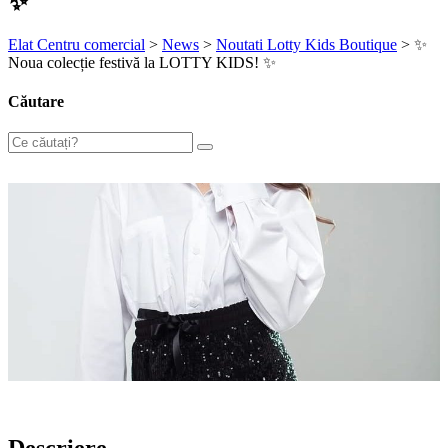
✨
Elat Centru comercial
>
News
>
Noutati Lotty Kids Boutique
>
✨
Noua colecție festivă la LOTTY KIDS! ✨
Căutare