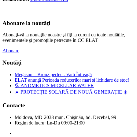
Abonare la noutăţi
Abonaţi-vă la noutaţile noastre şi fiţi la curent cu toate noutăţile,
evenimentele şi promoţiile petrecute în CC ELAT
Abonare
Noutăţi
Megasun – Bronz perfect. Vară Întreagă
ELAT anunță Perioada reducerilor mari și lichidare de stoc!
💦 ANDMETICS MICELLAR WATER
☀️ PROTECȚIE SOLARĂ DE NOUĂ GENERAȚIE ☀️
Contacte
Moldova, MD-2038 mun. Chişinău, bd. Decebal, 99
Regim de lucru: Ln-Du 09:00-21:00