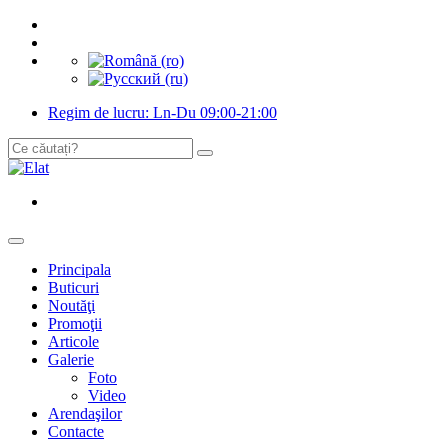
Regim de lucru: Ln-Du 09:00-21:00
Principala
Buticuri
Noutăţi
Promoţii
Articole
Galerie
Foto
Video
Arendaşilor
Contacte