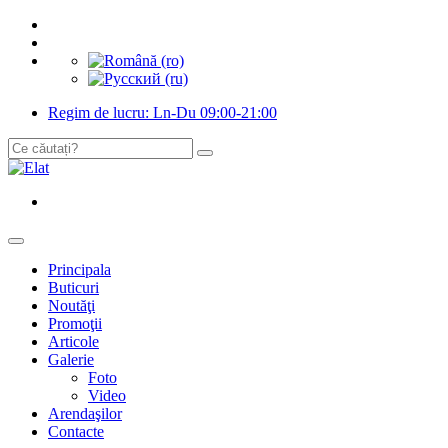
Regim de lucru: Ln-Du 09:00-21:00
Principala
Buticuri
Noutăţi
Promoţii
Articole
Galerie
Foto
Video
Arendaşilor
Contacte