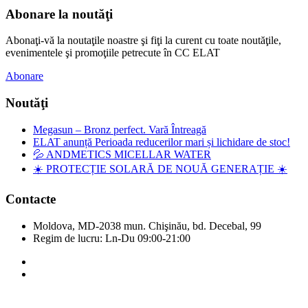
Abonare la noutăţi
Abonaţi-vă la noutaţile noastre şi fiţi la curent cu toate noutăţile,
evenimentele şi promoţiile petrecute în CC ELAT
Abonare
Noutăţi
Megasun – Bronz perfect. Vară Întreagă
ELAT anunță Perioada reducerilor mari și lichidare de stoc!
💦 ANDMETICS MICELLAR WATER
☀️ PROTECȚIE SOLARĂ DE NOUĂ GENERAȚIE ☀️
Contacte
Moldova, MD-2038 mun. Chişinău, bd. Decebal, 99
Regim de lucru: Ln-Du 09:00-21:00
Copyright © Elat 2016. Toate drepturile rezervate.