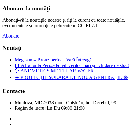
Abonare la noutăţi
Abonaţi-vă la noutaţile noastre şi fiţi la curent cu toate noutăţile,
evenimentele şi promoţiile petrecute în CC ELAT
Abonare
Noutăţi
Megasun – Bronz perfect. Vară Întreagă
ELAT anunță Perioada reducerilor mari și lichidare de stoc!
💦 ANDMETICS MICELLAR WATER
☀️ PROTECȚIE SOLARĂ DE NOUĂ GENERAȚIE ☀️
Contacte
Moldova, MD-2038 mun. Chişinău, bd. Decebal, 99
Regim de lucru: Ln-Du 09:00-21:00
Copyright © Elat 2016. Toate drepturile rezervate.