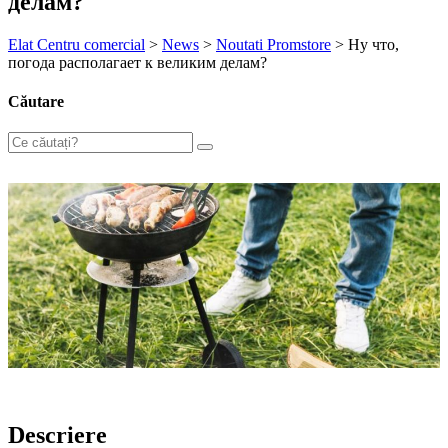
делам?
Elat Centru comercial
>
News
>
Noutati Promstore
>
Ну что,
погода располагает к великим делам?
Căutare
Descriere