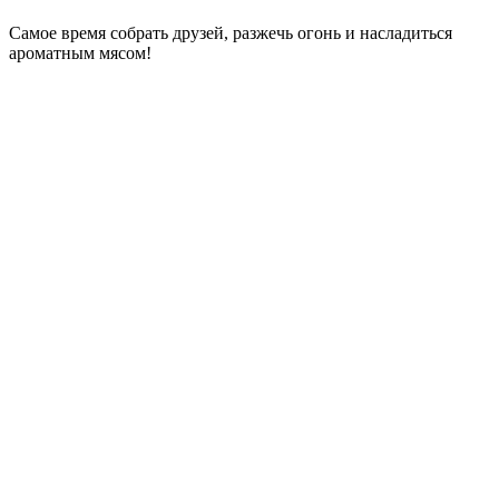
Самое время собрать друзей, разжечь огонь и насладиться
ароматным мясом!