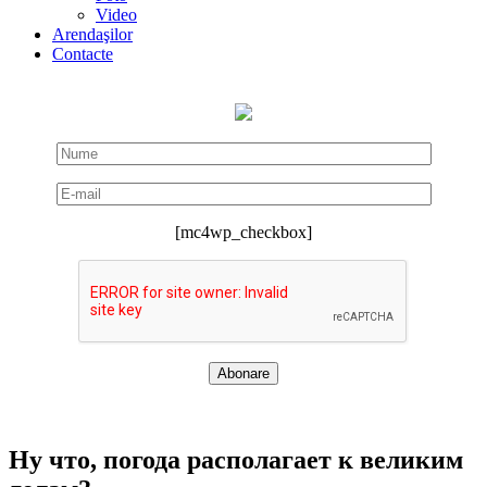
Video
Arendaşilor
Contacte
[mc4wp_checkbox]
Ну что, погода располагает к великим