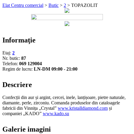
Elat Centru comercial
>
Butic
>
2
>
TOPAZOLIT
Informaţie
Etaj:
2
Nr. butic:
87
Telefon:
069 129004
Regim de lucru:
LN-DM 09:00 - 21:00
Descriere
Confecții din aur și argint, cercei, inele, lanțișoare, pietre naturale,
diamante, perle, zirconiu. Comanda produselor din cataloagele
fabricii din Vinnița „Crystal”
www.kristalldiamond.com
și
companiei „KADO”
www.kado.su
Galerie imagini