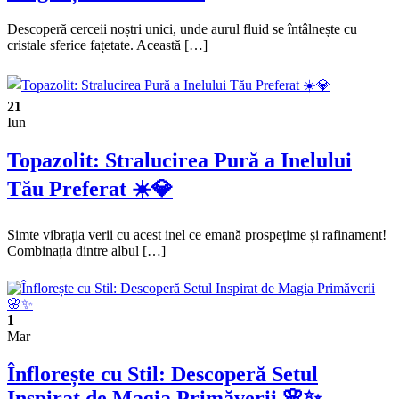
Descoperă cerceii noștri unici, unde aurul fluid se întâlnește cu
cristale sferice fațetate. Această […]
21
Iun
Topazolit: Stralucirea Pură a Inelului
Tău Preferat ☀️💎
Simte vibrația verii cu acest inel ce emană prospețime și rafinament!
Combinația dintre albul […]
1
Mar
Înflorește cu Stil: Descoperă Setul
Inspirat de Magia Primăverii 🌸✨