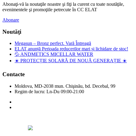
Abonaţi-vă la noutaţile noastre şi fiţi la curent cu toate noutăţile,
evenimentele şi promoţiile petrecute în CC ELAT
Abonare
Noutăţi
Megasun – Bronz perfect. Vară Întreagă
ELAT anunță Perioada reducerilor mari și lichidare de stoc!
💦 ANDMETICS MICELLAR WATER
☀️ PROTECȚIE SOLARĂ DE NOUĂ GENERAȚIE ☀️
Contacte
Moldova, MD-2038 mun. Chişinău, bd. Decebal, 99
Regim de lucru: Ln-Du 09:00-21:00
Copyright © Elat 2016. Toate drepturile rezervate.
Designed by