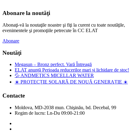
Abonare la noutăţi
Abonaţi-vă la noutaţile noastre şi fiţi la curent cu toate noutăţile,
evenimentele şi promoţiile petrecute în CC ELAT
Abonare
Noutăţi
Megasun – Bronz perfect. Vară Întreagă
ELAT anunță Perioada reducerilor mari și lichidare de stoc!
💦 ANDMETICS MICELLAR WATER
☀️ PROTECȚIE SOLARĂ DE NOUĂ GENERAȚIE ☀️
Contacte
Moldova, MD-2038 mun. Chişinău, bd. Decebal, 99
Regim de lucru: Ln-Du 09:00-21:00