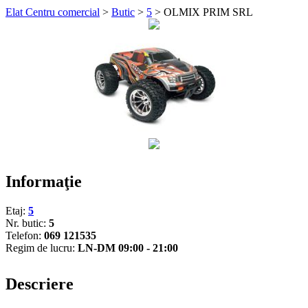
Elat Centru comercial
>
Butic
>
5
>
OLMIX PRIM SRL
Informaţie
Etaj:
5
Nr. butic:
5
Telefon:
069 121535
Regim de lucru:
LN-DM 09:00 - 21:00
Descriere