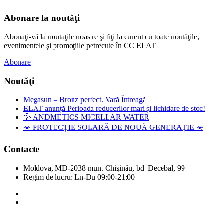
Abonare la noutăţi
Abonaţi-vă la noutaţile noastre şi fiţi la curent cu toate noutăţile,
evenimentele şi promoţiile petrecute în CC ELAT
Abonare
Noutăţi
Megasun – Bronz perfect. Vară Întreagă
ELAT anunță Perioada reducerilor mari și lichidare de stoc!
💦 ANDMETICS MICELLAR WATER
☀️ PROTECȚIE SOLARĂ DE NOUĂ GENERAȚIE ☀️
Contacte
Moldova, MD-2038 mun. Chişinău, bd. Decebal, 99
Regim de lucru: Ln-Du 09:00-21:00