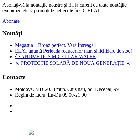
Abonaţi-vă la noutaţile noastre şi fiţi la curent cu toate noutăţile,
evenimentele şi promoţiile petrecute în CC ELAT
Abonare
Noutăţi
Megasun – Bronz perfect. Vară Întreagă
ELAT anunță Perioada reducerilor mari și lichidare de stoc!
💦 ANDMETICS MICELLAR WATER
☀️ PROTECȚIE SOLARĂ DE NOUĂ GENERAȚIE ☀️
Contacte
Moldova, MD-2038 mun. Chişinău, bd. Decebal, 99
Regim de lucru: Ln-Du 09:00-21:00
Copyright © Elat 2016. Toate drepturile rezervate.
Designed by