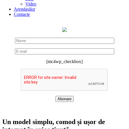
Video
Arendaşilor
Contacte
[mc4wp_checkbox]
Un model simplu, comod și ușor de