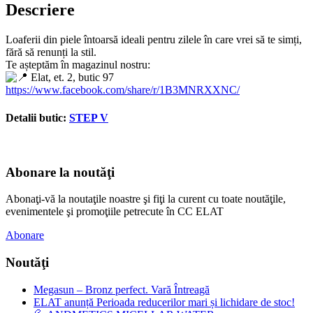
Descriere
Loaferii din piele întoarsă ideali pentru zilele în care vrei să te simți,
fără să renunți la stil.
Te așteptăm în magazinul nostru:
Elat, et. 2, butic 97
https://www.facebook.com/share/r/1B3MNRXXNC/
Detalii butic:
STEP V
Abonare la noutăţi
Abonaţi-vă la noutaţile noastre şi fiţi la curent cu toate noutăţile,
evenimentele şi promoţiile petrecute în CC ELAT
Abonare
Noutăţi
Megasun – Bronz perfect. Vară Întreagă
ELAT anunță Perioada reducerilor mari și lichidare de stoc!