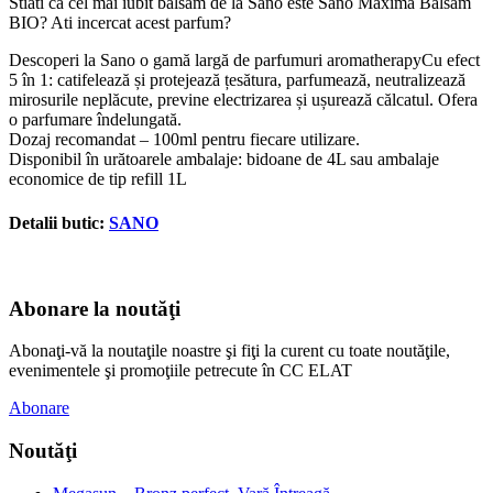
Stiati ca cel mai iubit balsam de la Sano este Sano Maxima Balsam
BIO? Ati incercat acest parfum?
Descoperi la Sano o gamă largă de parfumuri aromatherapyCu ef
ect
5 în 1: catifelează și protejează țesătura, parfumează, neutralizează
mirosurile neplăcute, previne electrizarea și ușurează călcatul. Ofera
o parfumare îndelungată.
Dozaj recomandat – 100ml pentru fiecare utilizare.
Disponibil în urătoarele ambalaje: bidoane de 4L sau ambalaje
economice de tip refill 1L
Detalii butic:
SANO
Abonare la noutăţi
Abonaţi-vă la noutaţile noastre şi fiţi la curent cu toate noutăţile,
evenimentele şi promoţiile petrecute în CC ELAT
Abonare
Noutăţi