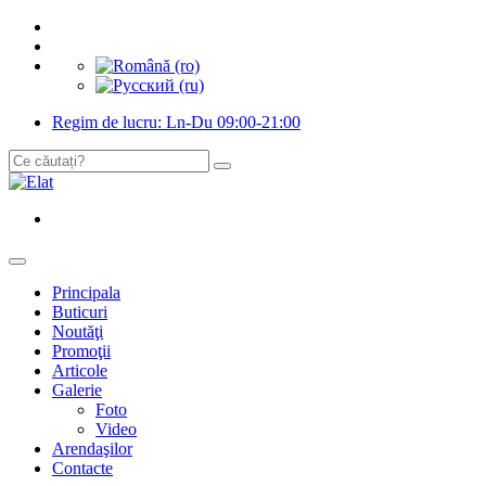
Regim de lucru: Ln-Du 09:00-21:00
Principala
Buticuri
Noutăţi
Promoţii
Articole
Galerie
Foto
Video
Arendaşilor
Contacte