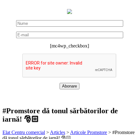
[mc4wp_checkbox]
#Promstore dă tonul sărbătorilor de
iarnă! 🎅🏻
Elat Centru comercial
>
Articles
>
Articole Promstore
>
#Promstore
dă tonul sărbătorilor de iarnă! 🎅🏻