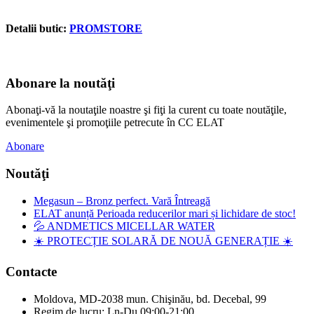
Detalii butic:
PROMSTORE
Abonare la noutăţi
Abonaţi-vă la noutaţile noastre şi fiţi la curent cu toate noutăţile,
evenimentele şi promoţiile petrecute în CC ELAT
Abonare
Noutăţi
Megasun – Bronz perfect. Vară Întreagă
ELAT anunță Perioada reducerilor mari și lichidare de stoc!
💦 ANDMETICS MICELLAR WATER
☀️ PROTECȚIE SOLARĂ DE NOUĂ GENERAȚIE ☀️
Contacte
Moldova, MD-2038 mun. Chişinău, bd. Decebal, 99
Regim de lucru: Ln-Du 09:00-21:00