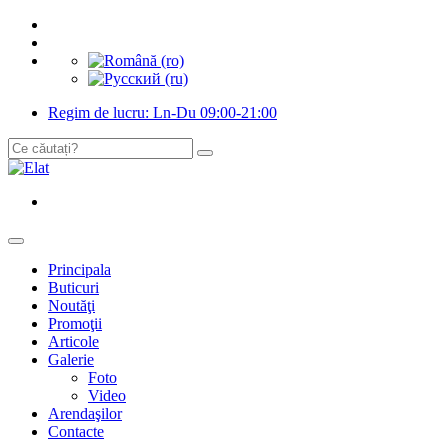
Regim de lucru: Ln-Du 09:00-21:00
Principala
Buticuri
Noutăţi
Promoţii
Articole
Galerie
Foto
Video
Arendaşilor
Contacte