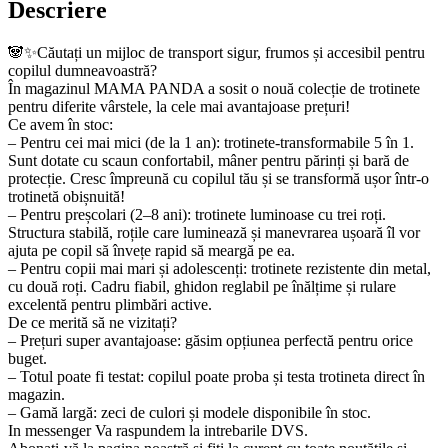
Descriere
🐼✨Căutați un mijloc de transport sigur, frumos și accesibil pentru
copilul dumneavoastră?
În magazinul MAMA PANDA a sosit o nouă colecție de trotinete
pentru diferite vârstele, la cele mai avantajoase prețuri!
Ce avem în stoc:
– Pentru cei mai mici (de la 1 an): trotinete-transformabile 5 în 1.
Sunt dotate cu scaun confortabil, mâner pentru părinți și bară de
protecție. Cresc împreună cu copilul tău și se transformă ușor într-o
trotinetă obișnuită!
– Pentru preșcolari (2–8 ani): trotinete luminoase cu trei roți.
Structura stabilă, roțile care luminează și manevrarea ușoară îl vor
ajuta pe copil să învețe rapid să meargă pe ea.
– Pentru copii mai mari și adolescenți: trotinete rezistente din metal,
cu două roți. Cadru fiabil, ghidon reglabil pe înălțime și rulare
excelentă pentru plimbări active.
De ce merită să ne vizitați?
– Prețuri super avantajoase: găsim opțiunea perfectă pentru orice
buget.
– Totul poate fi testat: copilul poate proba și testa trotineta direct în
magazin.
– Gamă largă: zeci de culori și modele disponibile în stoc.
In messenger Va raspundem la intrebarile DVS.