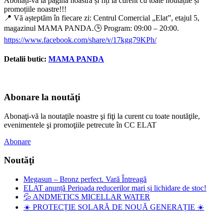
Abonați-vă la pagina noastră și fiți la curent cu toate noutățile și
promoțiile noastre!!!
📍 Vă așteptăm în fiecare zi: Centrul Comercial „Elat”, etajul 5,
magazinul MAMA PANDA.🕒 Program: 09:00 – 20:00.
https://www.facebook.com/share/v/17kgg79KPh/
Detalii butic:
MAMA PANDA
Abonare la noutăţi
Abonaţi-vă la noutaţile noastre şi fiţi la curent cu toate noutăţile,
evenimentele şi promoţiile petrecute în CC ELAT
Abonare
Noutăţi
Megasun – Bronz perfect. Vară Întreagă
ELAT anunță Perioada reducerilor mari și lichidare de stoc!
💦 ANDMETICS MICELLAR WATER
☀️ PROTECȚIE SOLARĂ DE NOUĂ GENERAȚIE ☀️