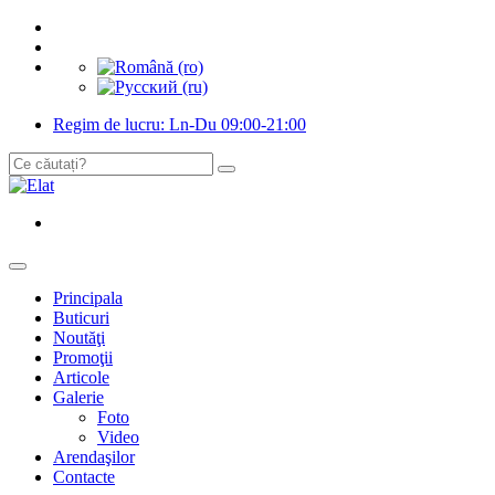
Regim de lucru: Ln-Du 09:00-21:00
Principala
Buticuri
Noutăţi
Promoţii
Articole
Galerie
Foto
Video
Arendaşilor
Contacte