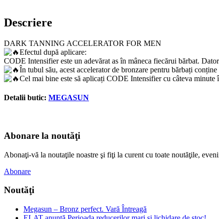
Descriere
DARK TANNING ACCELERATOR FOR MEN
Efectul după aplicare:
CODE Intensifier este un adevărat as în mâneca fiecărui bărbat. Datorit
În tubul său, acest accelerator de bronzare pentru bărbați conține p
Cel mai bine este să aplicați CODE Intensifier cu câteva minute î
Detalii butic:
MEGASUN
Abonare la noutăţi
Abonaţi-vă la noutaţile noastre şi fiţi la curent cu toate noutăţile, e
Abonare
Noutăţi
Megasun – Bronz perfect. Vară Întreagă
ELAT anunță Perioada reducerilor mari și lichidare de stoc!