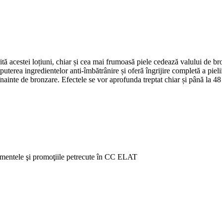
ă acestei loțiuni, chiar și cea mai frumoasă piele cedează valului de br
uterea ingredientelor anti-îmbătrânire și oferă îngrijire completă a pielii
nainte de bronzare. Efectele se vor aprofunda treptat chiar și până la 4
venimentele şi promoţiile petrecute în CC ELAT