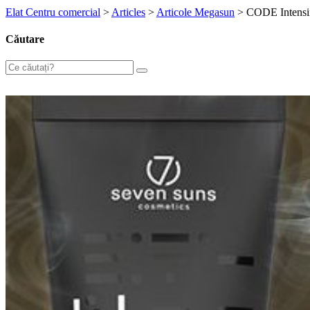
Elat Centru comercial
>
Articles
>
Articole Megasun
>
CODE Intensif
Căutare