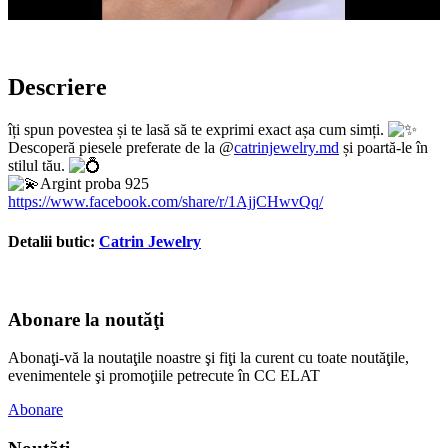
Descriere
îți spun povestea și te lasă să te exprimi exact așa cum simți.
Descoperă piesele preferate de la @
catrinjewelry.md
și poartă-le în
stilul tău.
​Argint proba 925
https://www.facebook.com/share/r/1AjjCHwvQq/
Detalii butic:
Catrin Jewelry
Abonare la noutăţi
Abonaţi-vă la noutaţile noastre şi fiţi la curent cu toate noutăţile,
evenimentele şi promoţiile petrecute în CC ELAT
Abonare