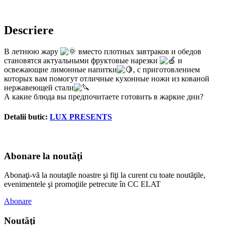
Descriere
В летнюю жару
вместо плотных завтраков и обедов
становятся актуальными фруктовые нарезки
и
освежающие лимонные напитки
, с приготовлением
которых вам помогут отличные кухонные ножи из кованой
нержавеющей стали
А какие блюда вы предпочитаете готовить в жаркие дни?
Detalii butic:
LUX PRESENTS
Abonare la noutăţi
Abonaţi-vă la noutaţile noastre şi fiţi la curent cu toate noutăţile,
evenimentele şi promoţiile petrecute în CC ELAT
Abonare
Noutăţi