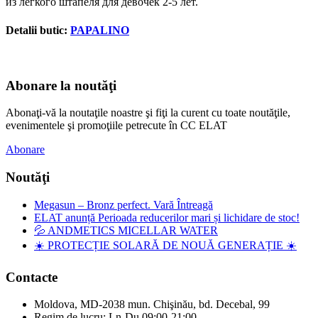
из легкого штапеля для девочек 2-5 лет.
Detalii butic:
PAPALINO
Abonare la noutăţi
Abonaţi-vă la noutaţile noastre şi fiţi la curent cu toate noutăţile,
evenimentele şi promoţiile petrecute în CC ELAT
Abonare
Noutăţi
Megasun – Bronz perfect. Vară Întreagă
ELAT anunță Perioada reducerilor mari și lichidare de stoc!
💦 ANDMETICS MICELLAR WATER
☀️ PROTECȚIE SOLARĂ DE NOUĂ GENERAȚIE ☀️
Contacte
Moldova, MD-2038 mun. Chişinău, bd. Decebal, 99
Regim de lucru: Ln-Du 09:00-21:00