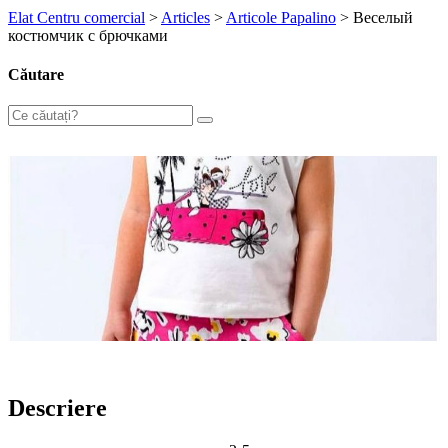
Elat Centru comercial
>
Articles
>
Articole Papalino
>
Веселый
костюмчик с брючками
Căutare
Descriere