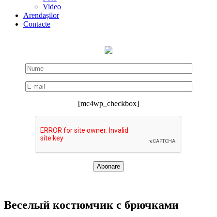
Video
Arendaşilor
Contacte
[mc4wp_checkbox]
Веселый костюмчик с брючками