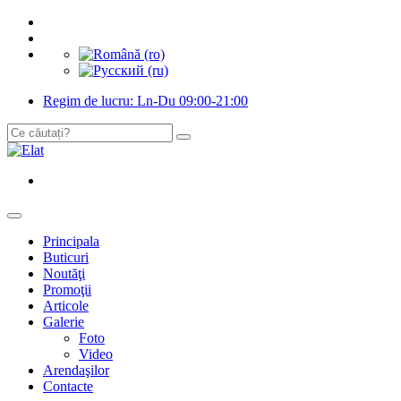
Regim de lucru: Ln-Du 09:00-21:00
Principala
Buticuri
Noutăţi
Promoţii
Articole
Galerie
Foto
Video
Arendaşilor
Contacte