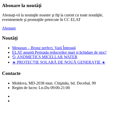
Abonare la noutăţi
Abonaţi-vă la noutaţile noastre şi fiţi la curent cu toate noutăţile,
evenimentele şi promoţiile petrecute în CC ELAT
Abonare
Noutăţi
Megasun – Bronz perfect. Vară Întreagă
ELAT anunță Perioada reducerilor mari și lichidare de stoc!
💦 ANDMETICS MICELLAR WATER
☀️ PROTECȚIE SOLARĂ DE NOUĂ GENERAȚIE ☀️
Contacte
Moldova, MD-2038 mun. Chişinău, bd. Decebal, 99
Regim de lucru: Ln-Du 09:00-21:00
Copyright © Elat 2016. Toate drepturile rezervate.