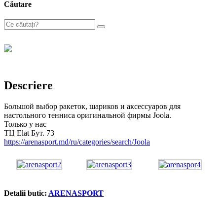
Căutare
Descriere
Большой выбор ракеток, шариков и аксессуаров для
настольного тенниса оригинальной фирмы Joola.
Только у нас
ТЦ Elat Бут. 73
https://arenasport.md/ru/categories/search/Joola
Detalii butic:
ARENASPORT