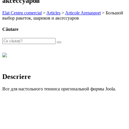
аксессуаров
Elat Centru comercial
>
Articles
>
Articole Arenasport
>
Большой
выбор ракеток, шариков и аксессуаров
Căutare
Descriere
Все для настольного тенниса оригинальной фирмы Joola.