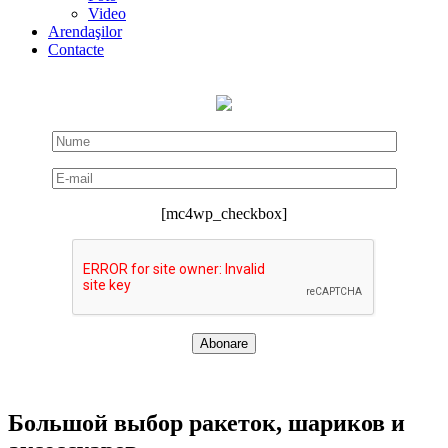
Video
Arendaşilor
Contacte
[mc4wp_checkbox]
Большой выбор ракеток, шариков и