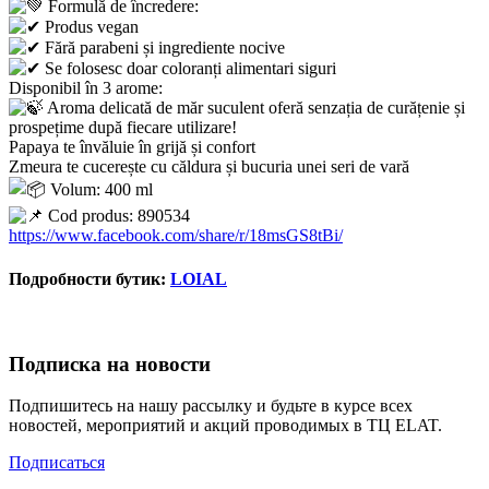
Formulă de încredere:
Produs vegan
Fără parabeni și ingrediente nocive
Se folosesc doar coloranți alimentari siguri
Disponibil în 3 arome:
Aroma delicată de măr suculent oferă senzația de curățenie și
prospețime după fiecare utilizare!
Papaya te învăluie în grijă și confort
Zmeura te cucerește cu căldura și bucuria unei seri de vară
Volum: 400 ml
Cod produs: 890534
https://www.facebook.com/share/r/18msGS8tBi/
Подробности бутик:
LOIAL
Подписка на новости
Подпишитесь на нашу рассылку и будьте в курсе всех
новостей, мероприятий и акций проводимых в ТЦ ELAT.
Подписаться