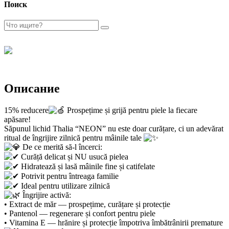
Поиск
Описание
15% reducere
Prospețime și grijă pentru piele la fiecare
apăsare!
Săpunul lichid Thalia “NEON” nu este doar curățare, ci un adevărat
ritual de îngrijire zilnică pentru mâinile tale
De ce merită să-l încerci:
Curăță delicat și NU usucă pielea
Hidratează și lasă mâinile fine și catifelate
Potrivit pentru întreaga familie
Ideal pentru utilizare zilnică
Îngrijire activă:
• Extract de măr — prospețime, curățare și protecție
• Pantenol — regenerare și confort pentru piele
• Vitamina E — hrănire și protecție împotriva îmbătrânirii premature