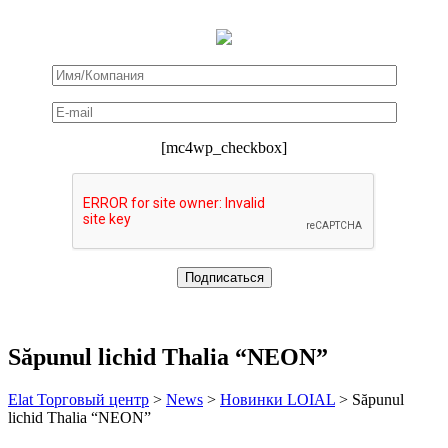
[mc4wp_checkbox]
Săpunul lichid Thalia “NEON”
Elat Торговый центр
>
News
>
Новинки LOIAL
>
Săpunul
lichid Thalia “NEON”