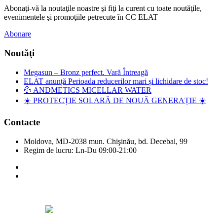
Abonaţi-vă la noutaţile noastre şi fiţi la curent cu toate noutăţile,
evenimentele şi promoţiile petrecute în CC ELAT
Abonare
Noutăţi
Megasun – Bronz perfect. Vară Întreagă
ELAT anunță Perioada reducerilor mari și lichidare de stoc!
💦 ANDMETICS MICELLAR WATER
☀️ PROTECȚIE SOLARĂ DE NOUĂ GENERAȚIE ☀️
Contacte
Moldova, MD-2038 mun. Chişinău, bd. Decebal, 99
Regim de lucru: Ln-Du 09:00-21:00
Copyright © Elat 2016. Toate drepturile rezervate.
Designed by